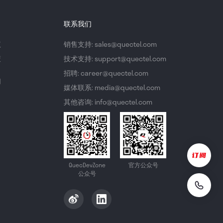
联系我们
议
销售支持: sales@quectel.com
策
技术支持: support@quectel.com
招聘: career@quectel.com
们
媒体联系: media@quectel.com
其他咨询: info@quectel.com
QuecDevZone
官方公众号
公众号