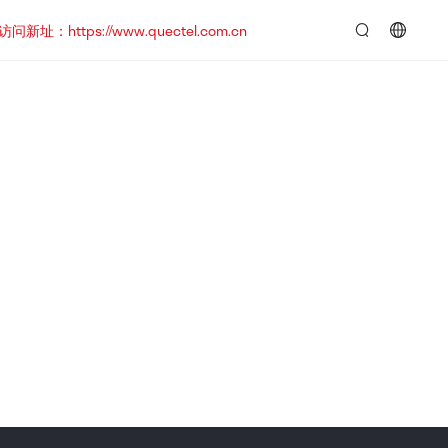
https://www.quectel.com.cn
言：
简
体
中
文