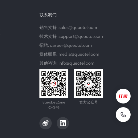
联系我们
议
销售支持: sales@quectel.com
策
技术支持: support@quectel.com
招聘: career@quectel.com
们
媒体联系: media@quectel.com
其他咨询: info@quectel.com
QuecDevZone
官方公众号
公众号