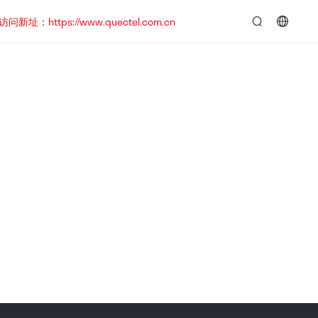
https://www.quectel.com.cn
言：
简
体
中
文