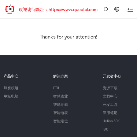
迁移，欢迎访问新址：https://www.quectel.com.cn
言：
简
体
中
Thanks for your attention!
文
产品中心
解决方案
开发者中心
蜂窝模组
DTU
资源下载
单板电脑
智慧农业
文档中心
智能穿戴
开发工具
智能电表
应用笔记
智能定位
Helios SDK
FAQ