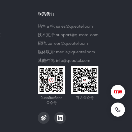
联系我们
议
销售支持: sales@quectel.com
策
技术支持: support@quectel.com
招聘: career@quectel.com
们
媒体联系: media@quectel.com
其他咨询: info@quectel.com
QuecDevZone
官方公众号
公众号