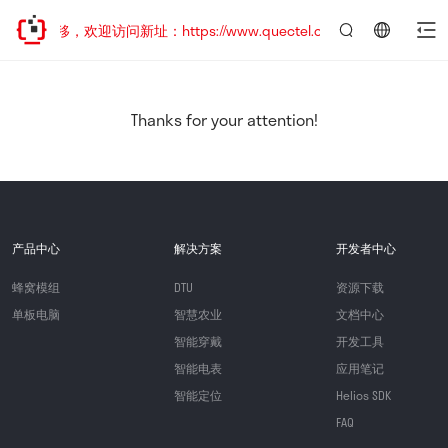
址已迁移，欢迎访问新址：https://www.quectel.com.cn
言：
简
体
中
Thanks for your attention!
文
产品中心
解决方案
开发者中心
蜂窝模组
DTU
资源下载
单板电脑
智慧农业
文档中心
智能穿戴
开发工具
智能电表
应用笔记
智能定位
Helios SDK
FAQ