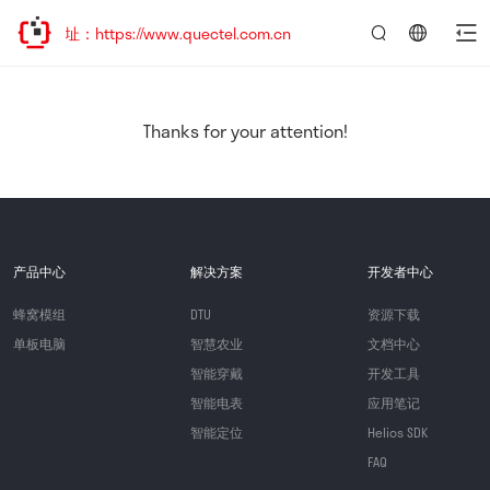
址：https://www.quectel.com.cn
言：
简
体
中
Thanks for your attention!
文
产品中心
解决方案
开发者中心
蜂窝模组
DTU
资源下载
单板电脑
智慧农业
文档中心
智能穿戴
开发工具
智能电表
应用笔记
智能定位
Helios SDK
FAQ