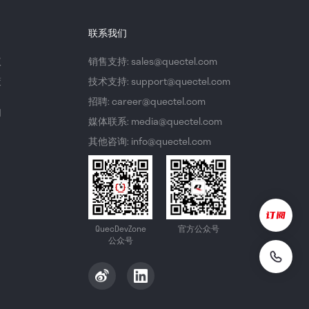
联系我们
议
销售支持: sales@quectel.com
策
技术支持: support@quectel.com
招聘: career@quectel.com
们
媒体联系: media@quectel.com
其他咨询: info@quectel.com
QuecDevZone
官方公众号
公众号