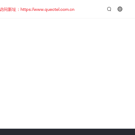
https://www.quectel.com.cn
言：
简
体
中
文