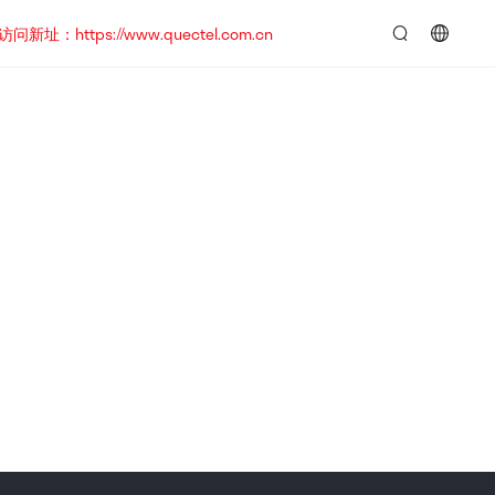
https://www.quectel.com.cn
言：
简
体
中
文