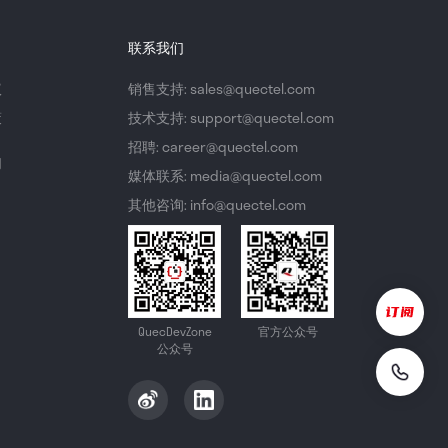
联系我们
议
销售支持: sales@quectel.com
策
技术支持: support@quectel.com
招聘: career@quectel.com
们
媒体联系: media@quectel.com
其他咨询: info@quectel.com
QuecDevZone
官方公众号
公众号