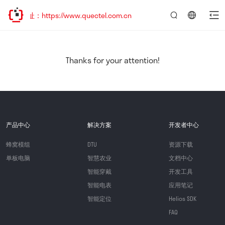
址：https://www.quectel.com.cn
言：
简
体
中
Thanks for your attention!
文
产品中心
解决方案
开发者中心
蜂窝模组
DTU
资源下载
单板电脑
智慧农业
文档中心
智能穿戴
开发工具
智能电表
应用笔记
智能定位
Helios SDK
FAQ