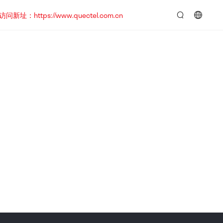
https://www.quectel.com.cn
言：
简
体
中
文