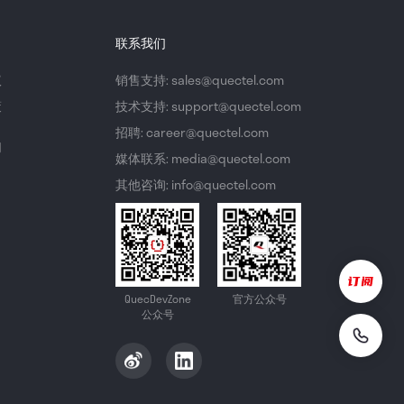
联系我们
议
销售支持: sales@quectel.com
策
技术支持: support@quectel.com
招聘: career@quectel.com
们
媒体联系: media@quectel.com
其他咨询: info@quectel.com
QuecDevZone
官方公众号
公众号