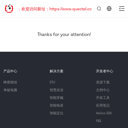
已迁移，欢迎访问新址：https://www.quectel.com.cn
言：
简
体
中
Thanks for your attention!
文
产品中心
解决方案
开发者中心
蜂窝模组
DTU
资源下载
单板电脑
智慧农业
文档中心
智能穿戴
开发工具
智能电表
应用笔记
智能定位
Helios SDK
FAQ