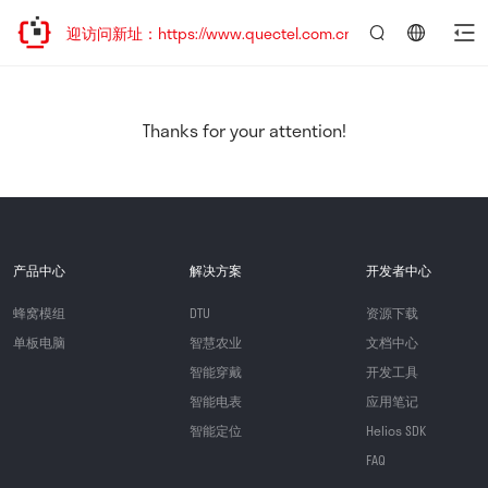
，欢迎访问新址：https://www.quectel.com.cn
言：
简
体
中
Thanks for your attention!
文
产品中心
解决方案
开发者中心
蜂窝模组
DTU
资源下载
单板电脑
智慧农业
文档中心
智能穿戴
开发工具
智能电表
应用笔记
智能定位
Helios SDK
FAQ