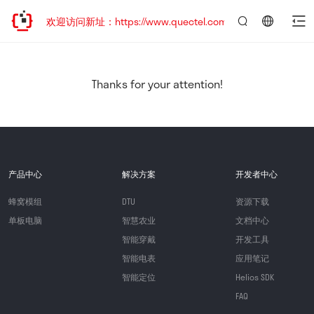
迁移，欢迎访问新址：https://www.quectel.com.cn
言：
简
体
中
Thanks for your attention!
文
产品中心
解决方案
开发者中心
蜂窝模组
DTU
资源下载
单板电脑
智慧农业
文档中心
智能穿戴
开发工具
智能电表
应用笔记
智能定位
Helios SDK
FAQ