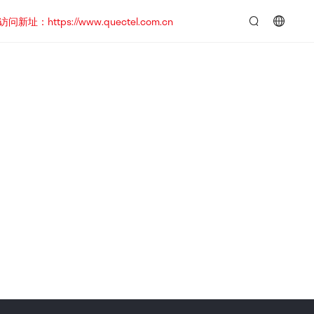
https://www.quectel.com.cn
言：
简
体
中
文