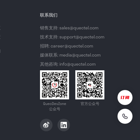
联系我们
议
销售支持: sales@quectel.com
策
技术支持: support@quectel.com
招聘: career@quectel.com
们
媒体联系: media@quectel.com
其他咨询: info@quectel.com
QuecDevZone
官方公众号
公众号