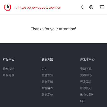
：https://www.quectel.com.cn
言：
简
体
中
Thanks for your attention!
文
产品中心
解决方案
开发者中心
蜂窝模组
DTU
资源下载
单板电脑
智慧农业
文档中心
智能穿戴
开发工具
智能电表
应用笔记
智能定位
Helios SDK
FAQ