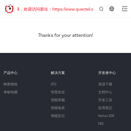
址已迁移，欢迎访问新址：https://www.quectel.com.cn
言：
简
体
中
Thanks for your attention!
文
产品中心
解决方案
开发者中心
蜂窝模组
DTU
资源下载
单板电脑
智慧农业
文档中心
智能穿戴
开发工具
智能电表
应用笔记
智能定位
Helios SDK
FAQ