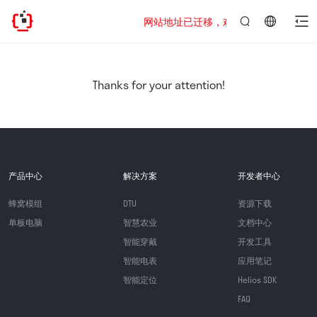
网站地址已迁移，欢迎访问新址：https://www
言：
简
体
中
Thanks for your attention!
文
产品中心
解决方案
开发者中心
蜂窝模组
DTU
资源下载
单板电脑
智慧农业
文档中心
智能穿戴
开发工具
智能电表
应用笔记
智能定位
Helios SDK
FAQ