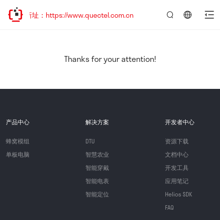
新址：https://www.quectel.com.cn
言：
简
体
中
Thanks for your attention!
文
产品中心
解决方案
开发者中心
蜂窝模组
DTU
资源下载
单板电脑
智慧农业
文档中心
智能穿戴
开发工具
智能电表
应用笔记
智能定位
Helios SDK
FAQ