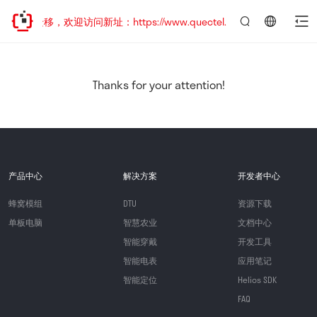
地址已迁移，欢迎访问新址：https://www.quectel.com.cn
言：
简
体
中
Thanks for your attention!
文
产品中心
解决方案
开发者中心
蜂窝模组
DTU
资源下载
单板电脑
智慧农业
文档中心
智能穿戴
开发工具
智能电表
应用笔记
智能定位
Helios SDK
FAQ