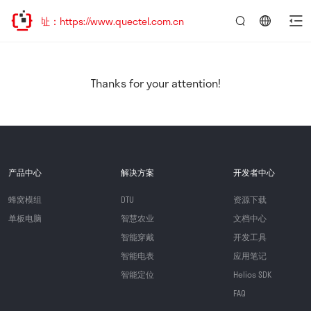
址：https://www.quectel.com.cn
言：
简
体
中
Thanks for your attention!
文
产品中心
解决方案
开发者中心
蜂窝模组
DTU
资源下载
单板电脑
智慧农业
文档中心
智能穿戴
开发工具
智能电表
应用笔记
智能定位
Helios SDK
FAQ