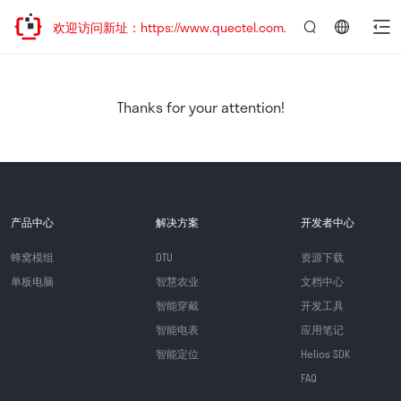
迁移，欢迎访问新址：https://www.quectel.com.cn
言：
简
体
中
Thanks for your attention!
文
产品中心
解决方案
开发者中心
蜂窝模组
DTU
资源下载
单板电脑
智慧农业
文档中心
智能穿戴
开发工具
智能电表
应用笔记
智能定位
Helios SDK
FAQ