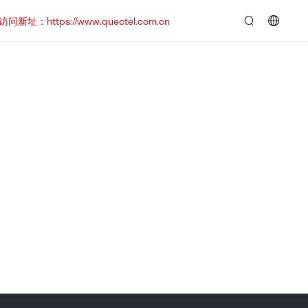
https://www.quectel.com.cn
言：
简
体
中
文