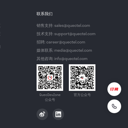
联系我们
议
销售支持: sales@quectel.com
策
技术支持: support@quectel.com
招聘: career@quectel.com
们
媒体联系: media@quectel.com
其他咨询: info@quectel.com
QuecDevZone
官方公众号
公众号