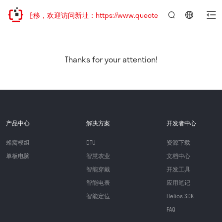
地址已迁移，欢迎访问新址：https://www.quectel.com.cn
言：
简
体
中
Thanks for your attention!
文
产品中心
解决方案
开发者中心
蜂窝模组
DTU
资源下载
单板电脑
智慧农业
文档中心
智能穿戴
开发工具
智能电表
应用笔记
智能定位
Helios SDK
FAQ