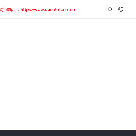
https://www.quectel.com.cn
言：
简
体
中
文