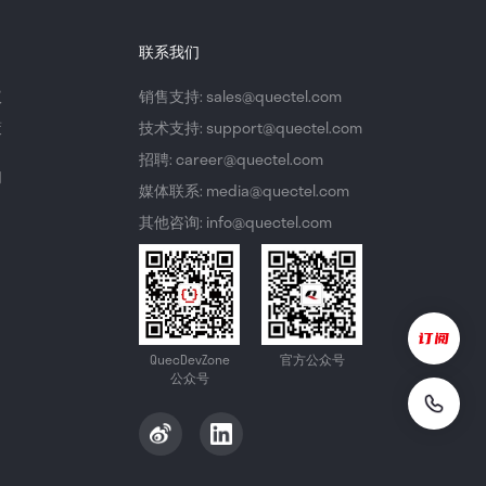
联系我们
议
销售支持: sales@quectel.com
策
技术支持: support@quectel.com
招聘: career@quectel.com
们
媒体联系: media@quectel.com
其他咨询: info@quectel.com
QuecDevZone
官方公众号
公众号