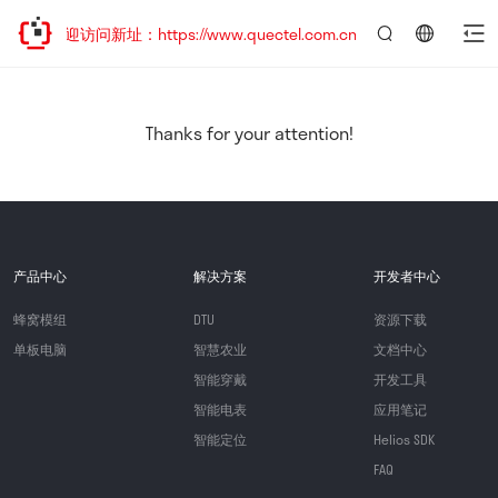
，欢迎访问新址：https://www.quectel.com.cn
言：
简
体
中
Thanks for your attention!
文
产品中心
解决方案
开发者中心
蜂窝模组
DTU
资源下载
单板电脑
智慧农业
文档中心
智能穿戴
开发工具
智能电表
应用笔记
智能定位
Helios SDK
FAQ