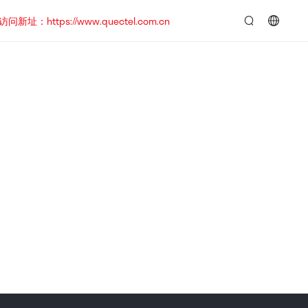
https://www.quectel.com.cn
言：
简
体
中
文