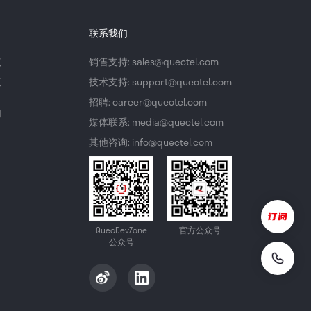
联系我们
议
销售支持: sales@quectel.com
策
技术支持: support@quectel.com
招聘: career@quectel.com
们
媒体联系: media@quectel.com
其他咨询: info@quectel.com
QuecDevZone
官方公众号
公众号