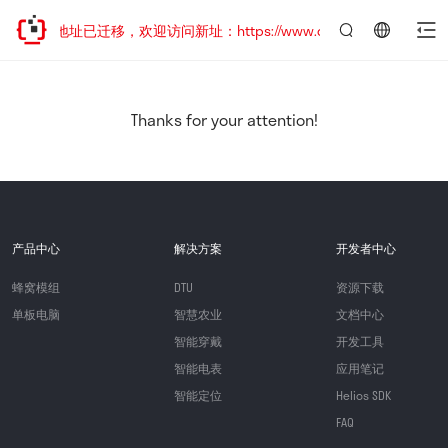
网站地址已迁移，欢迎访问新址：https://www.quectel.com.cn
言：
简
体
中
Thanks for your attention!
文
产品中心
解决方案
开发者中心
蜂窝模组
DTU
资源下载
单板电脑
智慧农业
文档中心
智能穿戴
开发工具
智能电表
应用笔记
智能定位
Helios SDK
FAQ