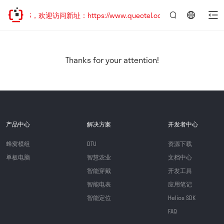
已迁移，欢迎访问新址：https://www.quectel.com.cn
言：
简
体
中
Thanks for your attention!
文
产品中心
解决方案
开发者中心
蜂窝模组
DTU
资源下载
单板电脑
智慧农业
文档中心
智能穿戴
开发工具
智能电表
应用笔记
智能定位
Helios SDK
FAQ