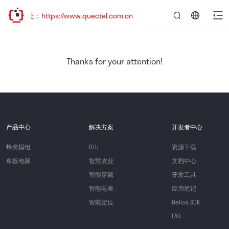
：https://www.quectel.com.cn
言：
简
体
中
Thanks for your attention!
文
产品中心
解决方案
开发者中心
蜂窝模组
DTU
资源下载
单板电脑
智慧农业
文档中心
智能穿戴
开发工具
智能电表
应用笔记
智能定位
Helios SDK
FAQ