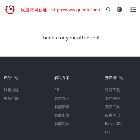
迁移，欢迎访问新址：https://www.quectel.com.cn
言：
简
体
中
Thanks for your attention!
文
产品中心
解决方案
开发者中心
蜂窝模组
DTU
资源下载
单板电脑
智慧农业
文档中心
智能穿戴
开发工具
智能电表
应用笔记
智能定位
Helios SDK
FAQ