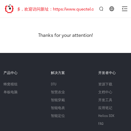
址已迁移，欢迎访问新址：https://www.quectel.com.cn
言：
简
体
中
Thanks for your attention!
文
产品中心
解决方案
开发者中心
蜂窝模组
DTU
资源下载
单板电脑
智慧农业
文档中心
智能穿戴
开发工具
智能电表
应用笔记
智能定位
Helios SDK
FAQ