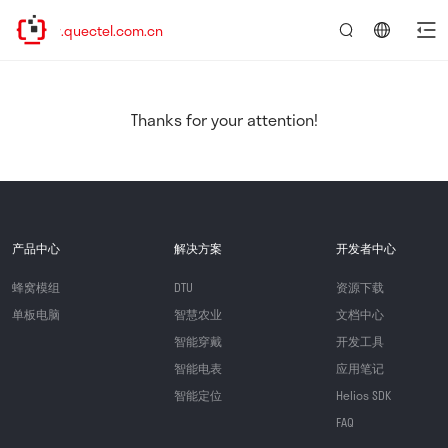
ww.quectel.com.cn
言：
简
体
中
Thanks for your attention!
文
产品中心
解决方案
开发者中心
蜂窝模组
DTU
资源下载
单板电脑
智慧农业
文档中心
智能穿戴
开发工具
智能电表
应用笔记
智能定位
Helios SDK
FAQ