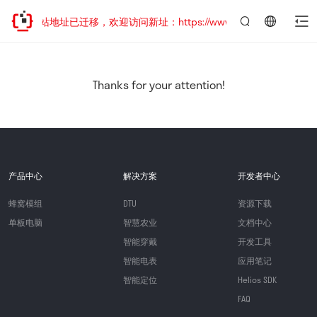
网站地址已迁移，欢迎访问新址：https://www.quectel.com.cn
言：
简
体
中
Thanks for your attention!
文
产品中心
解决方案
开发者中心
蜂窝模组
DTU
资源下载
单板电脑
智慧农业
文档中心
智能穿戴
开发工具
智能电表
应用笔记
智能定位
Helios SDK
FAQ