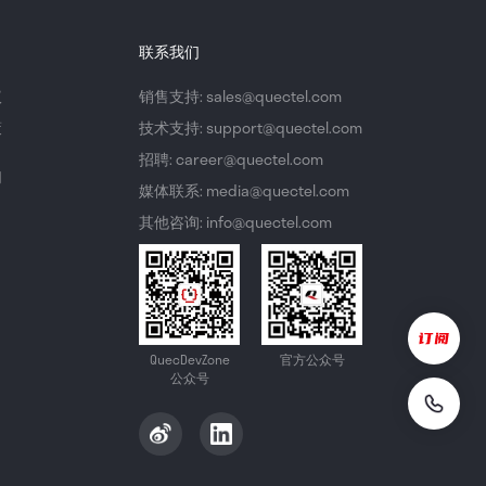
联系我们
议
销售支持: sales@quectel.com
策
技术支持: support@quectel.com
招聘: career@quectel.com
们
媒体联系: media@quectel.com
其他咨询: info@quectel.com
QuecDevZone
官方公众号
公众号