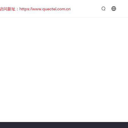
https://www.quectel.com.cn
言：
简
体
中
文