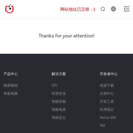
网站地址已迁移，欢迎访问新址：https://www
言：
简
体
中
Thanks for your attention!
文
产品中心
解决方案
开发者中心
蜂窝模组
DTU
资源下载
单板电脑
智慧农业
文档中心
智能穿戴
开发工具
智能电表
应用笔记
智能定位
Helios SDK
FAQ