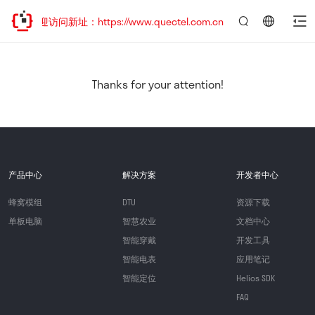
，欢迎访问新址：https://www.quectel.com.cn
言：
简
体
中
Thanks for your attention!
文
产品中心
解决方案
开发者中心
蜂窝模组
DTU
资源下载
单板电脑
智慧农业
文档中心
智能穿戴
开发工具
智能电表
应用笔记
智能定位
Helios SDK
FAQ