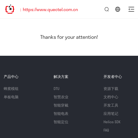
：https://www.quectel.com.cn
言：
简
体
中
Thanks for your attention!
文
产品中心
解决方案
开发者中心
蜂窝模组
DTU
资源下载
单板电脑
智慧农业
文档中心
智能穿戴
开发工具
智能电表
应用笔记
智能定位
Helios SDK
FAQ