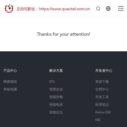
，欢迎访问新址：https://www.quectel.com.cn
言：
简
体
中
Thanks for your attention!
文
产品中心
解决方案
开发者中心
蜂窝模组
DTU
资源下载
单板电脑
智慧农业
文档中心
智能穿戴
开发工具
智能电表
应用笔记
智能定位
Helios SDK
FAQ