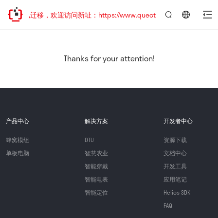
站地址已迁移，欢迎访问新址：https://www.quectel.com.cn
言：
简
体
中
Thanks for your attention!
文
产品中心
解决方案
开发者中心
蜂窝模组
DTU
资源下载
单板电脑
智慧农业
文档中心
智能穿戴
开发工具
智能电表
应用笔记
智能定位
Helios SDK
FAQ