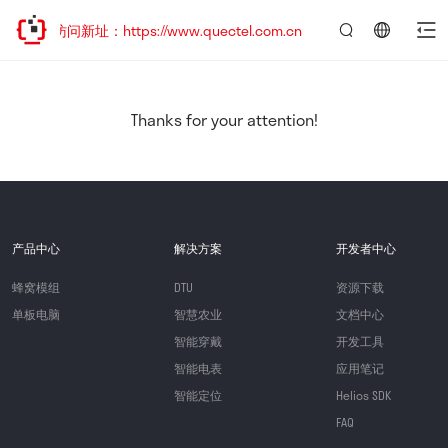
迎访问新址：https://www.quectel.com.cn
言：
简
体
中
Thanks for your attention!
文
产品中心
解决方案
开发者中心
蜂窝模组
DTU
资源下载
单板电脑
智慧农业
文档中心
智能穿戴
开发工具
智能电表
应用笔记
智能定位
Helios SDK
FAQ