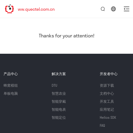
//www.quectel.com.cn
言：
简
体
中
Thanks for your attention!
文
产品中心
解决方案
开发者中心
蜂窝模组
DTU
资源下载
单板电脑
智慧农业
文档中心
智能穿戴
开发工具
智能电表
应用笔记
智能定位
Helios SDK
FAQ