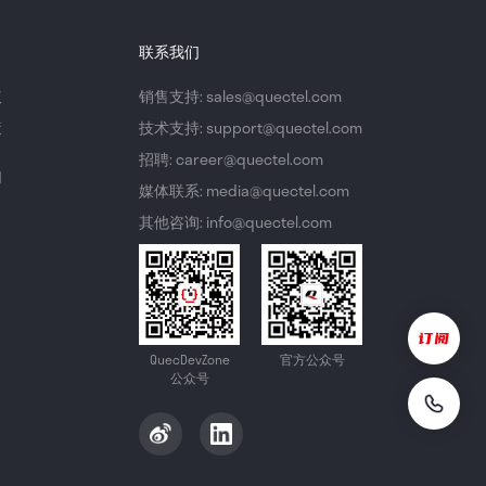
联系我们
议
销售支持: sales@quectel.com
策
技术支持: support@quectel.com
招聘: career@quectel.com
们
媒体联系: media@quectel.com
其他咨询: info@quectel.com
QuecDevZone
官方公众号
公众号