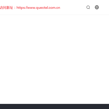
https://www.quectel.com.cn
言：
简
体
中
文