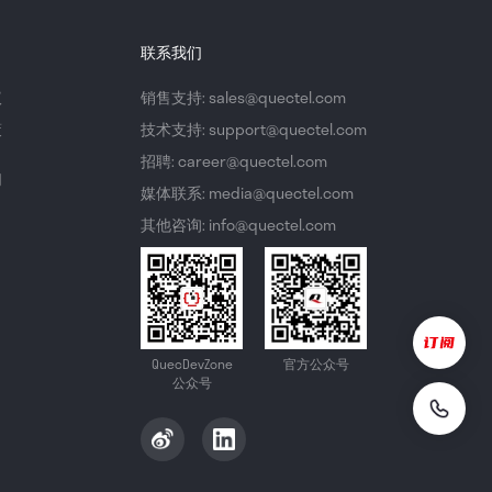
联系我们
议
销售支持: sales@quectel.com
策
技术支持: support@quectel.com
招聘: career@quectel.com
们
媒体联系: media@quectel.com
其他咨询: info@quectel.com
QuecDevZone
官方公众号
公众号