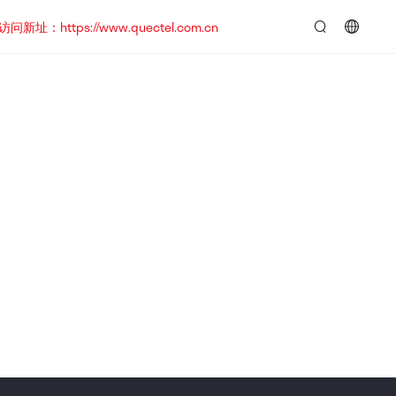
https://www.quectel.com.cn
言：
简
体
中
文