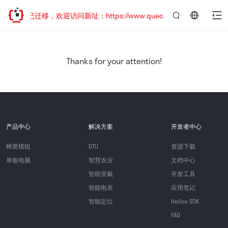
网站地址已迁移，欢迎访问新址：https://www.quectel.com.cn
言：
简
体
中
Thanks for your attention!
文
产品中心
解决方案
开发者中心
蜂窝模组
DTU
资源下载
单板电脑
智慧农业
文档中心
智能穿戴
开发工具
智能电表
应用笔记
智能定位
Helios SDK
FAQ