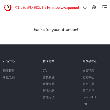
地址已迁移，欢迎访问新址：https://www.quectel.com.cn
言：
简
体
中
Thanks for your attention!
文
产品中心
解决方案
开发者中心
蜂窝模组
DTU
资源下载
单板电脑
智慧农业
文档中心
智能穿戴
开发工具
智能电表
应用笔记
智能定位
Helios SDK
FAQ