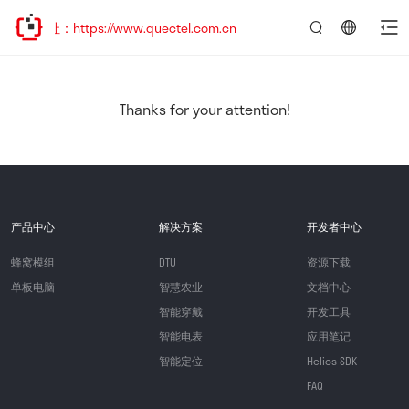
：https://www.quectel.com.cn
言：
简
体
中
Thanks for your attention!
文
产品中心
解决方案
开发者中心
蜂窝模组
DTU
资源下载
单板电脑
智慧农业
文档中心
智能穿戴
开发工具
智能电表
应用笔记
智能定位
Helios SDK
FAQ