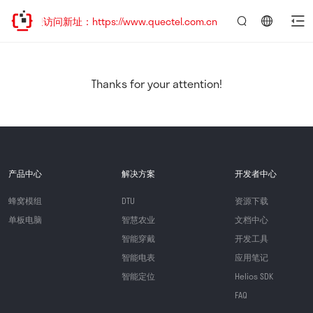
欢迎访问新址：https://www.quectel.com.cn
言：
简
体
中
Thanks for your attention!
文
产品中心
解决方案
开发者中心
蜂窝模组
DTU
资源下载
单板电脑
智慧农业
文档中心
智能穿戴
开发工具
智能电表
应用笔记
智能定位
Helios SDK
FAQ