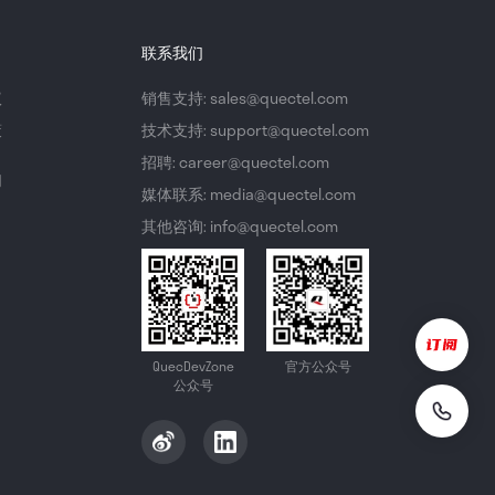
联系我们
议
销售支持: sales@quectel.com
策
技术支持: support@quectel.com
招聘: career@quectel.com
们
媒体联系: media@quectel.com
其他咨询: info@quectel.com
QuecDevZone
官方公众号
公众号