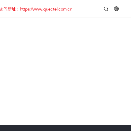
https://www.quectel.com.cn
言：
简
体
中
文