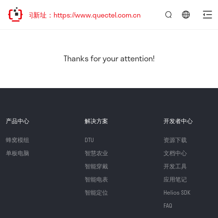
访问新址：https://www.quectel.com.cn
言：
简
体
中
Thanks for your attention!
文
产品中心
解决方案
开发者中心
蜂窝模组
DTU
资源下载
单板电脑
智慧农业
文档中心
智能穿戴
开发工具
智能电表
应用笔记
智能定位
Helios SDK
FAQ