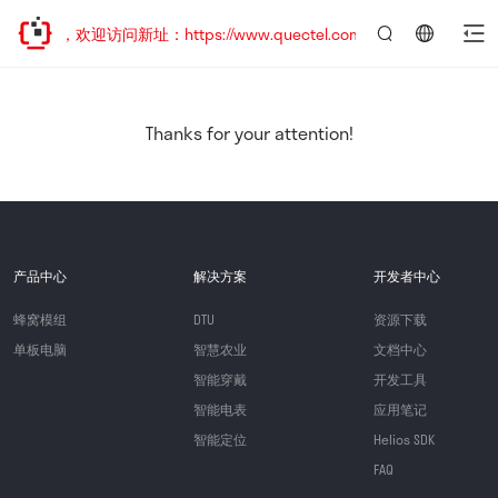
已迁移，欢迎访问新址：https://www.quectel.com.cn
言：
简
体
中
Thanks for your attention!
文
产品中心
解决方案
开发者中心
蜂窝模组
DTU
资源下载
单板电脑
智慧农业
文档中心
智能穿戴
开发工具
智能电表
应用笔记
智能定位
Helios SDK
FAQ